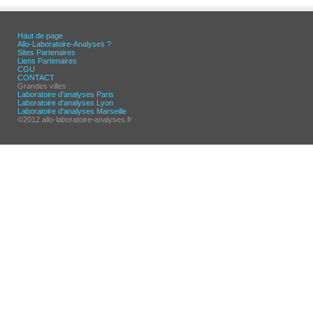
Haut de page
Allo-Laboratoire-Analyses ?
Sites Partenaires
Liens Partenaires
CGU
CONTACT
Grandes villes :
Laboratoire d'analyses Paris
Laboratoire d'analyses Lyon
Laboratoire d'analyses Marseille
©2012 allo-laboratoire-analyses.fr