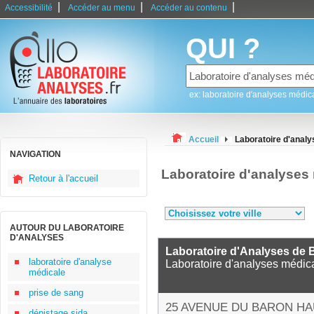
|
|
|
Accessibilité
Accéder au menu
Accéder au contenu
QUI ?
ex: laboratoire d'analyses médic
Accueil
Laboratoire d'anal
NAVIGATION
Laboratoire d'analyses
Retour à l'accueil
AUTOUR DU LABORATOIRE
D'ANALYSES
Laboratoire d'Analyses de B
laboratoire d'analyse
Laboratoire d'analyses médic
médicale
prise de sang
25 AVENUE DU BARON H
dépistage sida