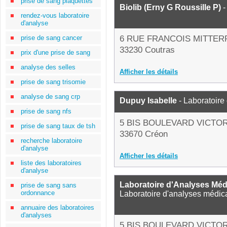
prise de sang plaquettes
Biolib (Erny G Roussille P)
-
rendez-vous laboratoire
d'analyse
prise de sang cancer
6 RUE FRANCOIS MITTE
33230 Coutras
prix d'une prise de sang
analyse des selles
Afficher les détails
prise de sang trisomie
analyse de sang crp
Dupuy Isabelle
- Laboratoire
prise de sang nfs
5 BIS BOULEVARD VICTO
prise de sang taux de tsh
33670 Créon
recherche laboratoire
d'analyse
Afficher les détails
liste des laboratoires
d'analyse
Laboratoire d'Analyses Méd
prise de sang sans
ordonnance
Laboratoire d'analyses médic
annuaire des laboratoires
d'analyses
5 BIS BOULEVARD VICTO