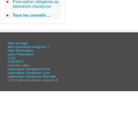
Prescription obligatoire au
laboratoire d'analyses
Tous les conseils ...
Haut de page
Allo-Laboratoire-Analyses ?
Sites Partenaires
Liens Partenaires
CGU
CONTACT
Grandes villes :
Laboratoire d'analyses Paris
Laboratoire d'analyses Lyon
Laboratoire d'analyses Marseille
©2012 allo-laboratoire-analyses.fr