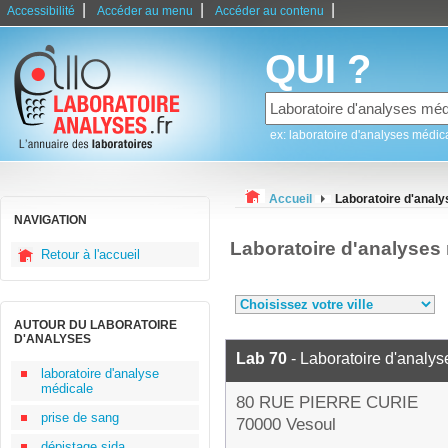
|
|
|
Accessibilité
Accéder au menu
Accéder au contenu
QUI ?
ex: laboratoire d'analyses médic
Accueil
Laboratoire d'anal
NAVIGATION
Laboratoire d'analyses
Retour à l'accueil
AUTOUR DU LABORATOIRE
D'ANALYSES
Lab 70
- Laboratoire d'analy
laboratoire d'analyse
médicale
80 RUE PIERRE CURIE
prise de sang
70000 Vesoul
dépistage sida