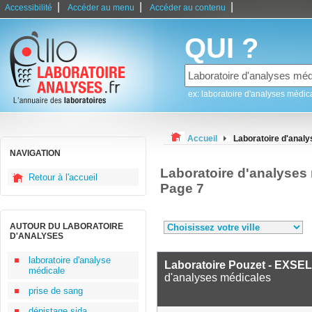
|
|
|
Accessibilité
Accéder au menu
Accéder au contenu
QUI ?
ex: laboratoire d'analyses médic
Accueil
Laboratoire d'analy
NAVIGATION
Laboratoire d'analyses 
Retour à l'accueil
Page 7
AUTOUR DU LABORATOIRE
D'ANALYSES
laboratoire d'analyse
Laboratoire Pouzet - EXSE
médicale
d'analyses médicales
prise de sang
dépistage sida