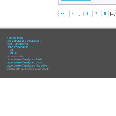
[...]
[...]
<<
<
6
7
8
Haut de page
Allo-Laboratoire-Analyses ?
Sites Partenaires
Liens Partenaires
CGU
CONTACT
Grandes villes :
Laboratoire d'analyses Paris
Laboratoire d'analyses Lyon
Laboratoire d'analyses Marseille
©2012 allo-laboratoire-analyses.fr