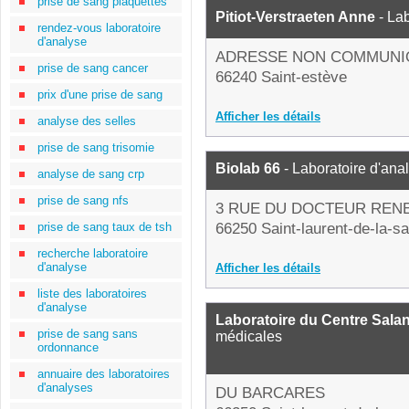
prise de sang plaquettes
Pitiot-Verstraeten Anne
- Lab
rendez-vous laboratoire
d'analyse
ADRESSE NON COMMUNI
prise de sang cancer
66240 Saint-estève
prix d'une prise de sang
Afficher les détails
analyse des selles
prise de sang trisomie
Biolab 66
- Laboratoire d'ana
analyse de sang crp
prise de sang nfs
3 RUE DU DOCTEUR REN
prise de sang taux de tsh
66250 Saint-laurent-de-la-s
recherche laboratoire
d'analyse
Afficher les détails
liste des laboratoires
d'analyse
Laboratoire du Centre Salan
prise de sang sans
médicales
ordonnance
annuaire des laboratoires
d'analyses
DU BARCARES