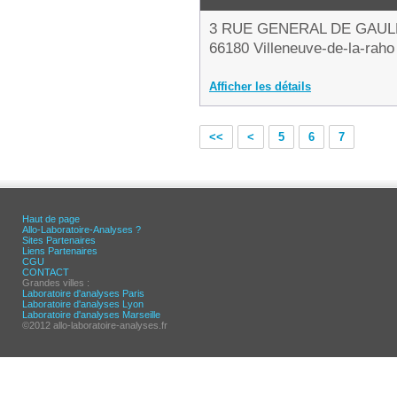
3 RUE GENERAL DE GAUL
66180 Villeneuve-de-la-raho
Afficher les détails
<<
<
5
6
7
Haut de page
Allo-Laboratoire-Analyses ?
Sites Partenaires
Liens Partenaires
CGU
CONTACT
Grandes villes :
Laboratoire d'analyses Paris
Laboratoire d'analyses Lyon
Laboratoire d'analyses Marseille
©2012 allo-laboratoire-analyses.fr