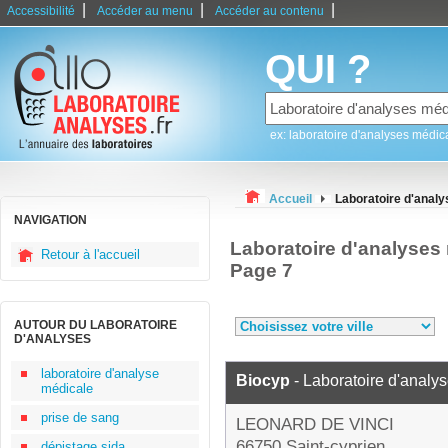
|
|
|
Accessibilité
Accéder au menu
Accéder au contenu
QUI ?
ex: laboratoire d'analyses médic
Accueil
Laboratoire d'anal
NAVIGATION
Laboratoire d'analyses
Retour à l'accueil
Page 7
AUTOUR DU LABORATOIRE
D'ANALYSES
laboratoire d'analyse
Biocyp
- Laboratoire d'analy
médicale
prise de sang
LEONARD DE VINCI
66750 Saint-cyprien
dépistage sida