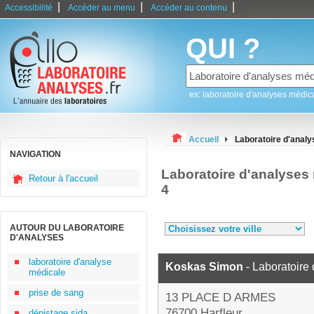
|
|
|
Accessibilité
Accéder au menu
Accéder au contenu
QUI ?
ex: laboratoire d'analyses médic
Accueil
Laboratoire d'analy
NAVIGATION
Laboratoire d'analyses
Retour à l'accueil
4
AUTOUR DU LABORATOIRE
D'ANALYSES
laboratoire d'analyse
Koskas Simon
- Laboratoire
médicale
prise de sang
13 PLACE D ARMES
76700 Harfleur
dépistage sida