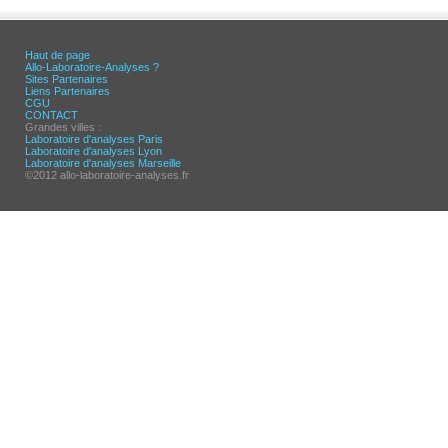
Haut de page
Allo-Laboratoire-Analyses ?
Sites Partenaires
Liens Partenaires
CGU
CONTACT
Grandes villes :
Laboratoire d'analyses Paris
Laboratoire d'analyses Lyon
Laboratoire d'analyses Marseille
©2012 allo-laboratoire-analyses.fr