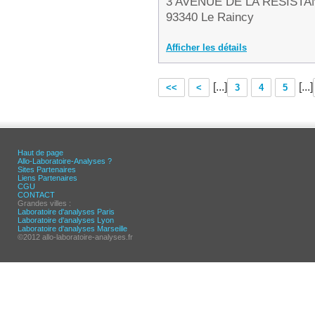
3 AVENUE DE LA RESIST
93340 Le Raincy
Afficher les détails
[...]
[...]
<<
<
3
4
5
Haut de page
Allo-Laboratoire-Analyses ?
Sites Partenaires
Liens Partenaires
CGU
CONTACT
Grandes villes :
Laboratoire d'analyses Paris
Laboratoire d'analyses Lyon
Laboratoire d'analyses Marseille
©2012 allo-laboratoire-analyses.fr