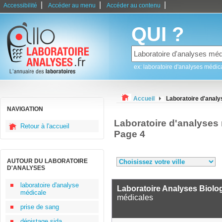
|
|
|
Accessibilité
Accéder au menu
Accéder au contenu
QUI ?
ex: laboratoire d'analyses médic
Accueil
Laboratoire d'analy
NAVIGATION
Laboratoire d'analyses
Retour à l'accueil
Page 4
AUTOUR DU LABORATOIRE
D'ANALYSES
laboratoire d'analyse
Laboratoire Analyses Biolo
médicale
médicales
prise de sang
dépistage sida