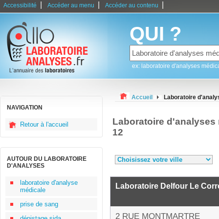
|
|
|
Accessibilité
Accéder au menu
Accéder au contenu
QUI ?
ex: laboratoire d'analyses médic
Accueil
Laboratoire d'analy
NAVIGATION
Laboratoire d'analyses
Retour à l'accueil
12
AUTOUR DU LABORATOIRE
D'ANALYSES
laboratoire d'analyse
Laboratoire Delfour Le Corr
médicale
prise de sang
2 RUE MONTMARTRE
dépistage sida