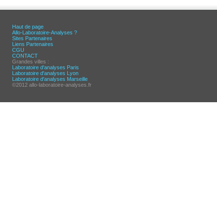
Haut de page
Allo-Laboratoire-Analyses ?
Sites Partenaires
Liens Partenaires
CGU
CONTACT
Grandes villes :
Laboratoire d'analyses Paris
Laboratoire d'analyses Lyon
Laboratoire d'analyses Marseille
©2012 allo-laboratoire-analyses.fr