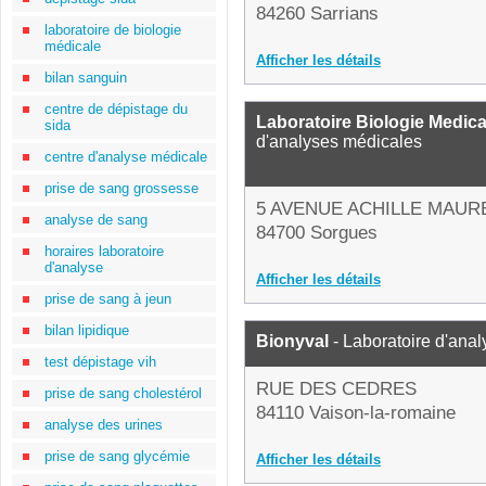
84260 Sarrians
laboratoire de biologie
médicale
Afficher les détails
bilan sanguin
centre de dépistage du
Laboratoire Biologie Medic
sida
d'analyses médicales
centre d'analyse médicale
prise de sang grossesse
5 AVENUE ACHILLE MAUR
analyse de sang
84700 Sorgues
horaires laboratoire
d'analyse
Afficher les détails
prise de sang à jeun
bilan lipidique
Bionyval
- Laboratoire d'ana
test dépistage vih
RUE DES CEDRES
prise de sang cholestérol
84110 Vaison-la-romaine
analyse des urines
prise de sang glycémie
Afficher les détails