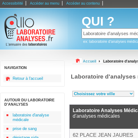
|
|
|
Accessibilité
Accéder au menu
Accéder au contenu
QUI ?
ex: laboratoire d'analyses médic
Accueil
Laboratoire d'anal
NAVIGATION
Laboratoire d'analyses
Retour à l'accueil
AUTOUR DU LABORATOIRE
D'ANALYSES
Laboratoire Analyses Médic
laboratoire d'analyse
d'analyses médicales
médicale
prise de sang
62 PLACE JEAN JAURES
dépistage sida