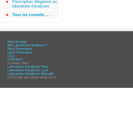
Prescription obligatoire au
laboratoire d'analyses
Tous les conseils ...
Haut de page
Allo-Laboratoire-Analyses ?
Sites Partenaires
Liens Partenaires
CGU
CONTACT
Grandes villes :
Laboratoire d'analyses Paris
Laboratoire d'analyses Lyon
Laboratoire d'analyses Marseille
©2012 allo-laboratoire-analyses.fr