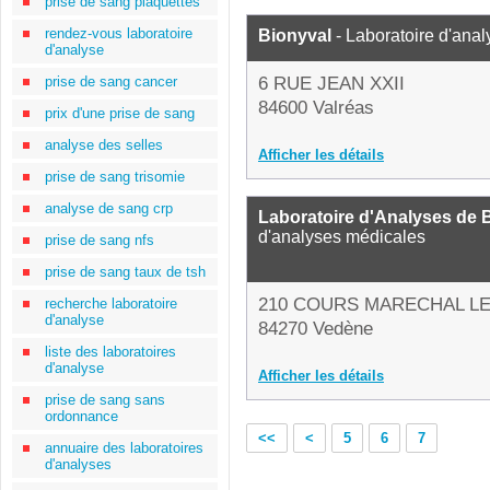
prise de sang plaquettes
rendez-vous laboratoire
Bionyval
- Laboratoire d'ana
d'analyse
prise de sang cancer
6 RUE JEAN XXII
84600 Valréas
prix d'une prise de sang
analyse des selles
Afficher les détails
prise de sang trisomie
analyse de sang crp
Laboratoire d'Analyses de B
d'analyses médicales
prise de sang nfs
prise de sang taux de tsh
210 COURS MARECHAL L
recherche laboratoire
d'analyse
84270 Vedène
liste des laboratoires
d'analyse
Afficher les détails
prise de sang sans
ordonnance
<<
<
5
6
7
annuaire des laboratoires
d'analyses