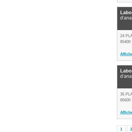
Labor
d'ana
24 PL
85400
Affich
Labo
d'ana
35 PL
85600 
Affich
1