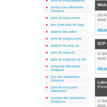
prise de sang plaquettes
Médi
rendez-vous laboratoire
d'analyse
102 R
prise de sang cancer
85000 
prix d'une prise de sang
Affich
analyse des selles
prise de sang trisomie
SCP 
analyse de sang crp
prise de sang nfs
41 BO
85000 
prise de sang taux de tsh
recherche laboratoire
Affich
d'analyse
liste des laboratoires
d'analyse
Labor
d'ana
prise de sang sans
ordonnance
annuaire des laboratoires
17 RU
d'analyses
85500 