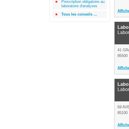
Prescription obligatoire au
laboratoire d'analyses
Affich
Tous les conseils ...
Labo
Labor
41 GR
85500 
Affich
Labo
Labor
69 AV
85100 
Affich