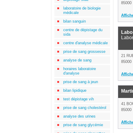
85000 
laboratoire de biologie
médicale
Affich
bilan sanguin
centre de dépistage du
Labor
sida
Labor
centre d'analyse médicale
prise de sang grossesse
21 RU
analyse de sang
85000 
horaires laboratoire
d'analyse
Affich
prise de sang à jeun
bilan lipidique
Mart
test dépistage vih
41 BO
prise de sang cholestérol
85000 
analyse des urines
Affich
prise de sang glycémie