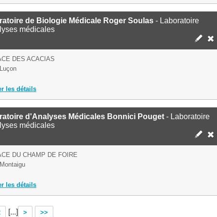
atoire de Biologie Médicale Roger Soulas
- Laboratoire
lyses médicales
ACE DES ACACIAS
 Luçon
er les détails
ratoire d'Analyses Médicales Bonnici Pouget
- Laboratoire
lyses médicales
ACE DU CHAMP DE FOIRE
Montaigu
er les détails
[...]
2
>
>>