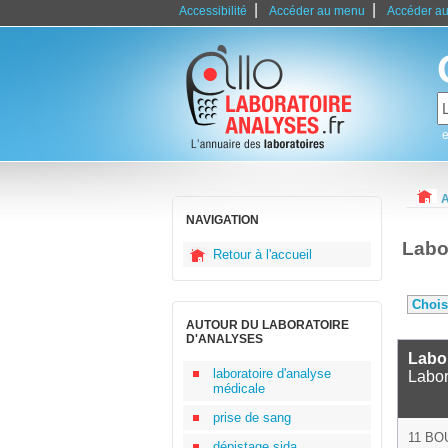
|
|
Accessibilité
Accéder au menu
Accéder au
e
A
NAVIGATION
Labo
Retour à l'accueil
AUTOUR DU LABORATOIRE
D'ANALYSES
Labor
laboratoire d'analyse
Labor
médicale
prise de sang
11 B
dépistage sida