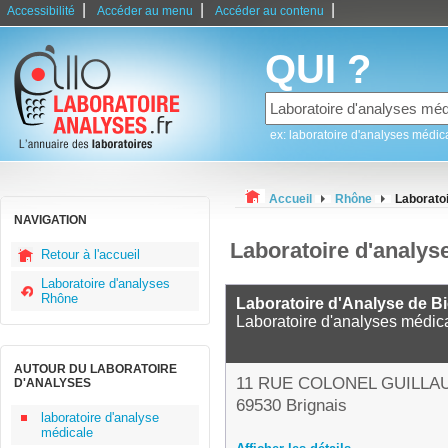
|
|
|
Accessibilité
Accéder au menu
Accéder au contenu
QUI ?
ex: laboratoire d'analyses médic
Accueil
Rhône
Laboratoi
NAVIGATION
Laboratoire d'analys
Retour à l'accueil
Laboratoire d'analyses
Rhône
Laboratoire d'Analyse de Bi
Laboratoire d'analyses médic
AUTOUR DU LABORATOIRE
11 RUE COLONEL GUILLA
D'ANALYSES
69530 Brignais
laboratoire d'analyse
médicale