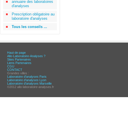
annuaire des laboratoires
d'analyses
Prescription obligatoire au
laboratoire d'analyses
Tous les conseils ...
Haut de page
Allo-Laboratoire-Analyses ?
Sites Partenaires
Liens Partenaires
CGU
CONTACT
Grandes villes :
Laboratoire d'analyses Paris
Laboratoire d'analyses Lyon
Laboratoire d'analyses Marseille
©2012 allo-laboratoire-analyses.fr