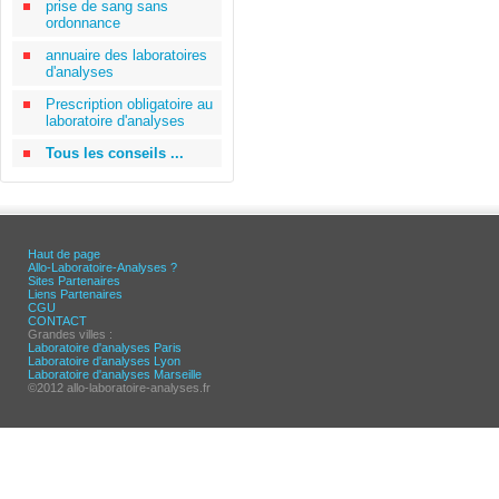
prise de sang sans
ordonnance
annuaire des laboratoires
d'analyses
Prescription obligatoire au
laboratoire d'analyses
Tous les conseils ...
Haut de page
Allo-Laboratoire-Analyses ?
Sites Partenaires
Liens Partenaires
CGU
CONTACT
Grandes villes :
Laboratoire d'analyses Paris
Laboratoire d'analyses Lyon
Laboratoire d'analyses Marseille
©2012 allo-laboratoire-analyses.fr