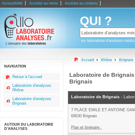
|
|
|
Accessibilité
Accéder au menu
Accéder au contenu
QUI ?
ex: laboratoire d'analyses médic
Accueil
Rhône
Brignais
NAVIGATION
Laboratoire de Brignais 
Retour à l'accueil
Brignais
Laboratoire d'analyses
Rhône
Laboratoire de Brignais
- Labor
Laboratoire d'analyses
Brignais
7 PLACE EMILE ET ANTOINE GA
69530 Brignais
AUTOUR DU LABORATOIRE
Plan et itinéraire :
D'ANALYSES