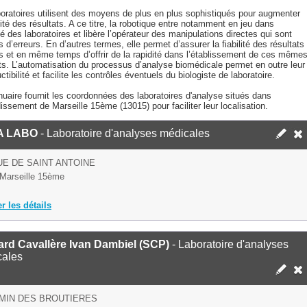
boratoires utilisent des moyens de plus en plus sophistiqués pour augmenter
ilité des résultats. A ce titre, la robotique entre notamment en jeu dans
ité des laboratoires et libère l’opérateur des manipulations directes qui sont
 d’erreurs. En d’autres termes, elle permet d’assurer la fiabilité des résultats
s et en même temps d’offrir de la rapidité dans l’établissement de ces même
ts. L’automatisation du processus d’analyse biomédicale permet en outre leur
ctibilité et facilite les contrôles éventuels du biologiste de laboratoire.
uaire fournit les coordonnées des laboratoires d'analyse situés dans
dissement de Marseille 15ème (13015) pour faciliter leur localisation.
A LABO
- Laboratoire d'analyses médicales
E DE SAINT ANTOINE
Marseille 15ème
er les détails
rd Cavallère Ivan Dambiel (SCP)
- Laboratoire d'analyses
cales
MIN DES BROUTIERES