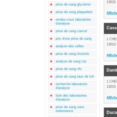
13015 
prise de sang glycémie
prise de sang plaquettes
Affich
rendez-vous laboratoire
d'analyse
Cava
prise de sang cancer
prix d'une prise de sang
1 CHE
13015 
analyse des selles
prise de sang trisomie
Affich
analyse de sang crp
prise de sang nfs
Damb
prise de sang taux de tsh
1 CHE
recherche laboratoire
13015 
d'analyse
liste des laboratoires
Affich
d'analyse
prise de sang sans
ordonnance
Duco