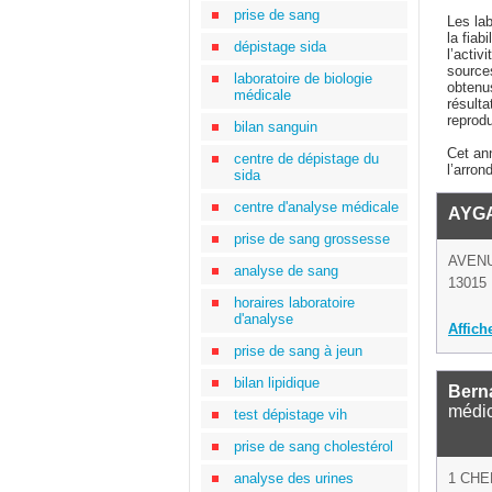
prise de sang
Les la
la fiab
dépistage sida
l’activ
sources
laboratoire de biologie
obtenu
médicale
résulta
reprodu
bilan sanguin
Cet ann
centre de dépistage du
l’arron
sida
centre d'analyse médicale
AYG
prise de sang grossesse
AVENU
analyse de sang
13015 
horaires laboratoire
d'analyse
Affich
prise de sang à jeun
bilan lipidique
Berna
médi
test dépistage vih
prise de sang cholestérol
analyse des urines
1 CHE