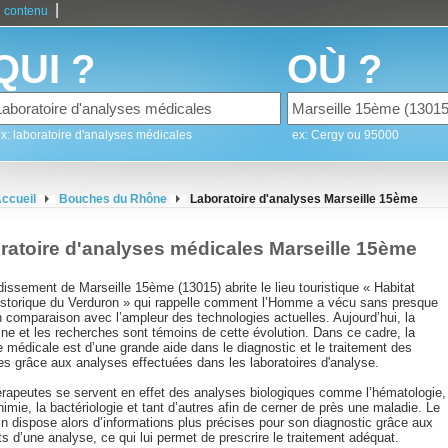
|
 contenu
QUI ?
OÙ ?
x: laboratoire d'analyses médicales
ex: Cergy ou 95000
ccueil
Bouches du Rhône
Laboratoire d'analyses Marseille 15ème
ratoire d'analyses médicales Marseille 15ème
dissement de Marseille 15ème (13015) abrite le lieu touristique « Habitat
istorique du Verduron » qui rappelle comment l’Homme a vécu sans presque
n comparaison avec l’ampleur des technologies actuelles. Aujourd’hui, la
ne et les recherches sont témoins de cette évolution. Dans ce cadre, la
e médicale est d’une grande aide dans le diagnostic et le traitement des
es grâce aux analyses effectuées dans les laboratoires d'analyse.
érapeutes se servent en effet des analyses biologiques comme l’hématologie,
himie, la bactériologie et tant d’autres afin de cerner de près une maladie. Le
n dispose alors d’informations plus précises pour son diagnostic grâce aux
ts d’une analyse, ce qui lui permet de prescrire le traitement adéquat.