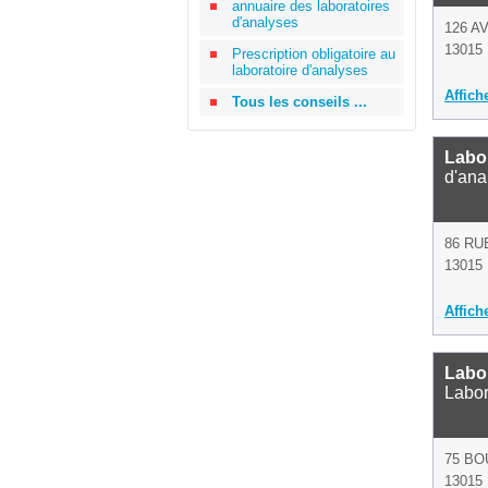
annuaire des laboratoires
d'analyses
126 A
13015 
Prescription obligatoire au
laboratoire d'analyses
Affich
Tous les conseils ...
Labor
d'ana
86 RU
13015 
Affich
Labor
Labor
75 B
13015 