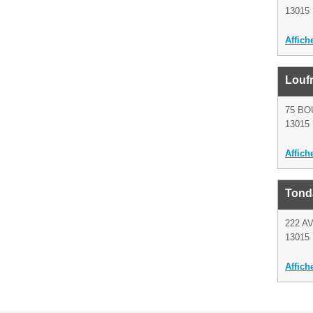
13015 
Affich
Loufr
75 B
13015 
Affich
Tond
222 A
13015 
Affich