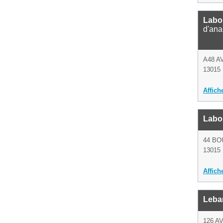
Labo
d'ana
A48 A
13015 
Affich
Labor
44 B
13015 
Affich
Leba
126 A