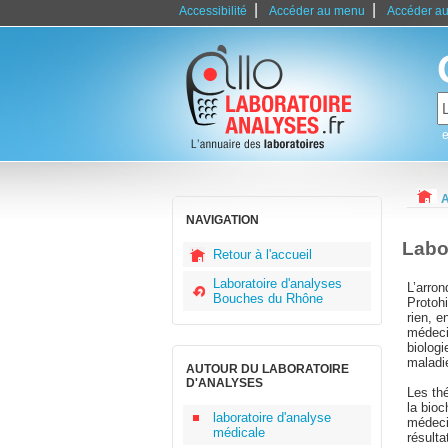
|
|
Accessibilité
Accéder au menu
Accéder au
e
A
NAVIGATION
Labo
Retour à l'accueil
Laboratoire d'analyses
L’arron
Bouches du Rhône
Protoh
rien, e
médeci
biologi
maladi
AUTOUR DU LABORATOIRE
D'ANALYSES
Les th
la bioc
laboratoire d'analyse
médeci
médicale
résulta