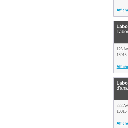
Affich
Labor
Labor
126 A
13015 
Affich
Labor
d'ana
222 A
13015 
Affich