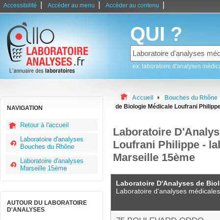
|
|
|
Accessibilité
Accéder au menu
Accéder au contenu
QUI ?
ex: laboratoire d'analyses médic
Accueil
Bouches du Rhône
de Biologie Médicale Loufrani Philipp
NAVIGATION
Retour à l'accueil
Laboratoire D'Analys
Laboratoire d'analyses
Loufrani Philippe - l
Bouches du Rhône
Marseille 15ème
Laboratoire d'analyses
Marseille 15ème
Laboratoire D'Analyses de Biol
Laboratoire d'analyses médicales
AUTOUR DU LABORATOIRE
D'ANALYSES