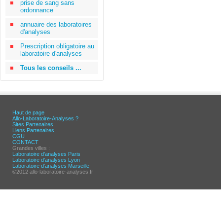
prise de sang sans
ordonnance
annuaire des laboratoires
d'analyses
Prescription obligatoire au
laboratoire d'analyses
Tous les conseils ...
Haut de page
Allo-Laboratoire-Analyses ?
Sites Partenaires
Liens Partenaires
CGU
CONTACT
Grandes villes :
Laboratoire d'analyses Paris
Laboratoire d'analyses Lyon
Laboratoire d'analyses Marseille
©2012 allo-laboratoire-analyses.fr