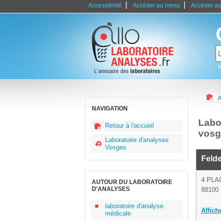
|
|
Accessibilité
Accéder au menu
Accéder au
e
A
NAVIGATION
Labo
Retour à l'accueil
vosg
Laboratoire d'analyses
Vosges
Feld
4 PL
AUTOUR DU LABORATOIRE
D'ANALYSES
88100 
laboratoire d'analyse
Affich
médicale