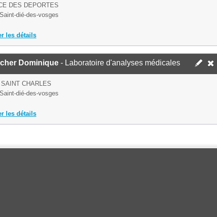
ACE DES DEPORTES
Saint-dié-des-vosges
er les détails
cher Dominique
- Laboratoire d'analyses médicales
 SAINT CHARLES
Saint-dié-des-vosges
er les détails