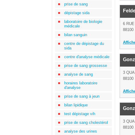
prise de sang
Feld
dépistage sida
laboratoire de biologie
6 RUE
médicale
88100 
bilan sanguin
Affich
centre de dépistage du
sida
centre d'analyse médicale
Gonz
prise de sang grossesse
3 QUA
analyse de sang
88100 
horaires laboratoire
d'analyse
Affich
prise de sang à jeun
bilan lipidique
Gonz
test dépistage vih
3 QUA
prise de sang cholestérol
88100 
analyse des urines