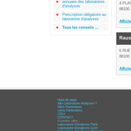
annuaire des laboratoires
4 PL
d'analyses
88100 
Prescription obligatoire au
laboratoire d'analyses
Affich
Tous les conseils ...
Raus
6 RUE
88100 
Affich
Haut de page
Allo-Laboratoire-Analyses ?
Sites Partenaires
Liens Partenaires
CGU
CONTACT
Grandes villes :
Laboratoire d'analyses Paris
Laboratoire d'analyses Lyon