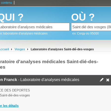
|
 contenu
QUI ?
OÙ ?
x: laboratoire d'analyses médicales
ex: Cergy ou 95000
ccueil
Vosges
Laboratoire d'analyses Saint-dié-des-vosges
ratoire d'analyses médicales Saint-dié-des-
es
en Franck
- Laboratoire d'analyses médicales
ACE DES DEPORTES
Saint-dié-des-vosges
er les détails