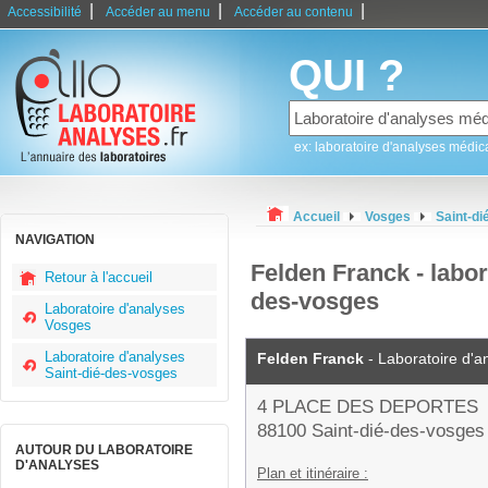
|
|
|
Accessibilité
Accéder au menu
Accéder au contenu
QUI ?
ex: laboratoire d'analyses médic
Accueil
Vosges
Saint-d
NAVIGATION
Felden Franck - labor
Retour à l'accueil
des-vosges
Laboratoire d'analyses
Vosges
Laboratoire d'analyses
Felden Franck
- Laboratoire d'a
Saint-dié-des-vosges
4 PLACE DES DEPORTES
88100 Saint-dié-des-vosges
AUTOUR DU LABORATOIRE
D'ANALYSES
Plan et itinéraire :