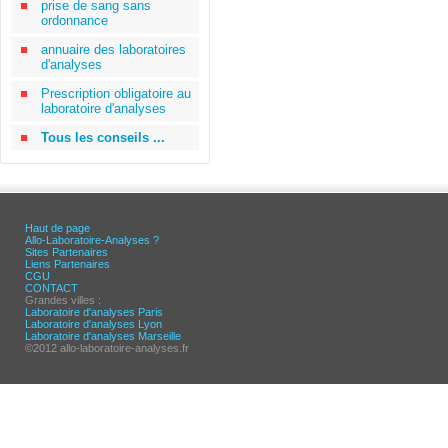
prise de sang sans
ordonnance
annuaire des laboratoires
d'analyses
Prescription obligatoire au
laboratoire d'analyses
Tous les conseils ...
Haut de page
Allo-Laboratoire-Analyses ?
Sites Partenaires
Liens Partenaires
CGU
CONTACT
Grandes villes :
Laboratoire d'analyses Paris
Laboratoire d'analyses Lyon
Laboratoire d'analyses Marseille
©2012 allo-laboratoire-analyses.fr