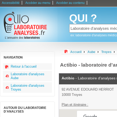
|
|
|
Accessibilité
Accéder au menu
Accéder au contenu
QUI ?
ex: laboratoire d'analyses médic
Accueil
Aube
Troyes
NAVIGATION
Actibio - laboratoire d'
Retour à l'accueil
Laboratoire d'analyses
Aube
Actibio
- Laboratoire d'analyses
Laboratoire d'analyses
Troyes
92 AVENUE EDOUARD HERRIOT
10000 Troyes
Plan et itinéraire :
AUTOUR DU LABORATOIRE
D'ANALYSES