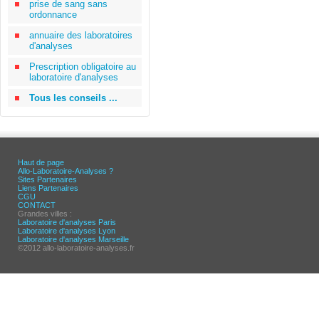
prise de sang sans
ordonnance
annuaire des laboratoires
d'analyses
Prescription obligatoire au
laboratoire d'analyses
Tous les conseils ...
Haut de page
Allo-Laboratoire-Analyses ?
Sites Partenaires
Liens Partenaires
CGU
CONTACT
Grandes villes :
Laboratoire d'analyses Paris
Laboratoire d'analyses Lyon
Laboratoire d'analyses Marseille
©2012 allo-laboratoire-analyses.fr