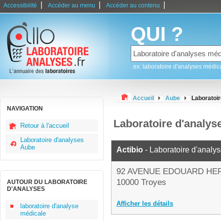
|
|
|
Accessibilité
Accéder au menu
Accéder au contenu
QUI ?
ex: laboratoire d'analyses médic
Accueil
Aube
Laboratoir
NAVIGATION
Laboratoire d'analys
Retour à l'accueil
Laboratoire d'analyses
Aube
Actibio
- Laboratoire d'analy
92 AVENUE EDOUARD HE
10000 Troyes
AUTOUR DU LABORATOIRE
D'ANALYSES
Afficher les détails
laboratoire d'analyse
médicale