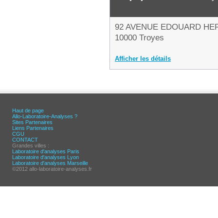
92 AVENUE EDOUARD HE
10000 Troyes
Afficher les détails
Haut de page
Allo-Laboratoire-Analyses ?
Sites Partenaires
Liens Partenaires
CGU
CONTACT
Grandes villes :
Laboratoire d'analyses Paris
Laboratoire d'analyses Lyon
Laboratoire d'analyses Marseille
©2012 allo-laboratoire-analyses.fr