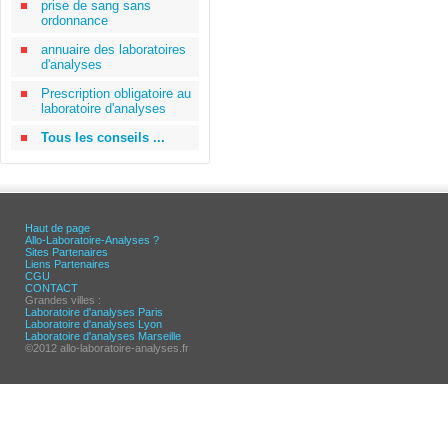
prise de sang sans
ordonnance
annuaire des laboratoires
d'analyses
Prescription obligatoire au
laboratoire d'analyses
Tous les conseils ...
Haut de page
Allo-Laboratoire-Analyses ?
Sites Partenaires
Liens Partenaires
CGU
CONTACT
Grandes villes :
Laboratoire d'analyses Paris
Laboratoire d'analyses Lyon
Laboratoire d'analyses Marseille
©2012 allo-laboratoire-analyses.fr