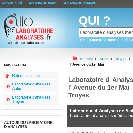
|
|
|
Accessibilité
Accéder au menu
Accéder au contenu
QUI ?
ex: laboratoire d'analyses médic
Accueil
Aube
Troyes
l' Avenue du 1er Mai
NAVIGATION
Retour à l'accueil
Laboratoire d' Analy
Laboratoire d'analyses
l' Avenue du 1er Mai 
Aube
Troyes
Laboratoire d'analyses
Troyes
Laboratoire d' Analyses de Bio
Laboratoire d'analyses médicales
AUTOUR DU LABORATOIRE
D'ANALYSES