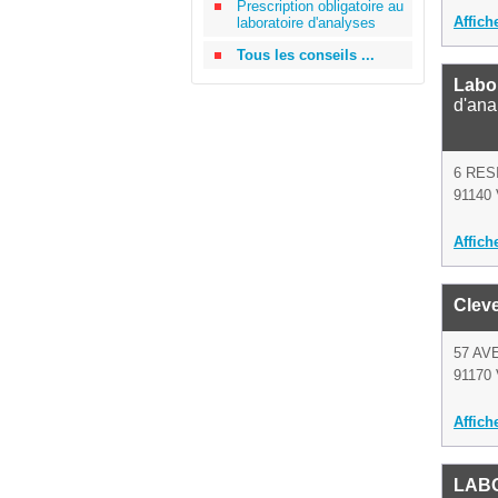
Prescription obligatoire au
Affich
laboratoire d'analyses
Tous les conseils ...
Labo
d'ana
6 RES
91140 
Affich
Cleve
57 A
91170 V
Affich
LAB