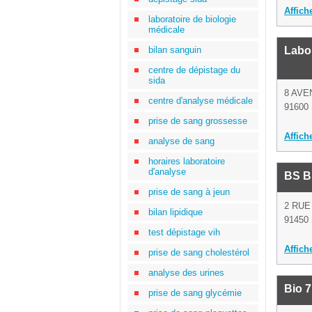
Affich
laboratoire de biologie
médicale
bilan sanguin
Labo
centre de dépistage du
sida
8 AVE
centre d'analyse médicale
91600 
prise de sang grossesse
Affich
analyse de sang
horaires laboratoire
d'analyse
BS B
prise de sang à jeun
2 RUE
bilan lipidique
91450 
test dépistage vih
Affich
prise de sang cholestérol
analyse des urines
Bio 7
prise de sang glycémie