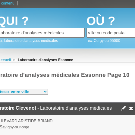
|
 contenu
QUI ?
OÙ ?
x: laboratoire d'analyses médicales
ex: Cergy ou 95000
ccueil
Laboratoire d'analyses Essonne
ratoire d'analyses médicales Essonne Page 10
atoire Clevenot
- Laboratoire d'analyses médicales
ULEVARD ARISTIDE BRIAND
Savigny-sur-orge