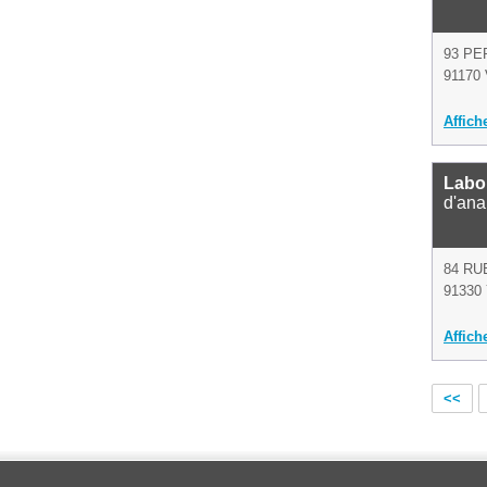
93 PE
91170 V
Affich
Labo
d'ana
84 RU
91330 
Affich
<<