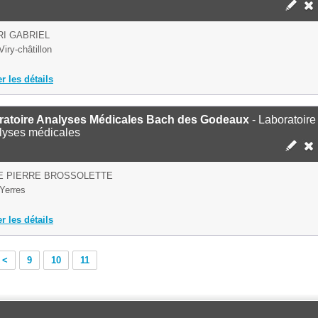
RI GABRIEL
iry-châtillon
er les détails
ratoire Analyses Médicales Bach des Godeaux
- Laboratoire
lyses médicales
E PIERRE BROSSOLETTE
Yerres
er les détails
<
9
10
11