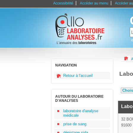
|
|
Accessibilité
Accéder au menu
Accéder au
e
A
NAVIGATION
Labo
Retour à l'accueil
AUTOUR DU LABORATOIRE
D'ANALYSES
Labor
laboratoire d'analyse
médicale
32 BO
prise de sang
91600 
dépistage sida