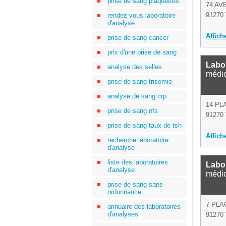
prise de sang plaquettes
74 AV
91270 
rendez-vous laboratoire
d'analyse
Affich
prise de sang cancer
prix d'une prise de sang
Labor
analyse des selles
médi
prise de sang trisomie
analyse de sang crp
14 PL
prise de sang nfs
91270 
prise de sang taux de tsh
Affich
recherche laboratoire
d'analyse
liste des laboratoires
Labor
d'analyse
médi
prise de sang sans
ordonnance
7 PLA
annuaire des laboratoires
d'analyses
91270 