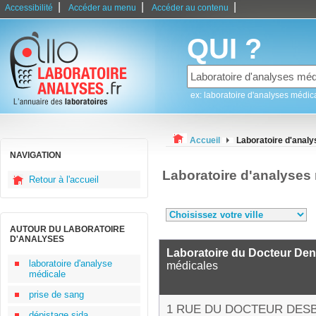
|
|
|
Accessibilité
Accéder au menu
Accéder au contenu
QUI ?
ex: laboratoire d'analyses médic
Accueil
Laboratoire d'anal
NAVIGATION
Laboratoire d'analyses
Retour à l'accueil
AUTOUR DU LABORATOIRE
D'ANALYSES
Laboratoire du Docteur Den
laboratoire d'analyse
médicales
médicale
prise de sang
1 RUE DU DOCTEUR DES
dépistage sida