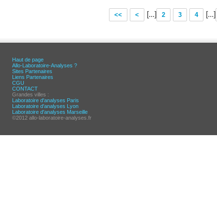
[...]
[...]
<<
<
2
3
4
Haut de page
Allo-Laboratoire-Analyses ?
Sites Partenaires
Liens Partenaires
CGU
CONTACT
Grandes villes :
Laboratoire d'analyses Paris
Laboratoire d'analyses Lyon
Laboratoire d'analyses Marseille
©2012 allo-laboratoire-analyses.fr