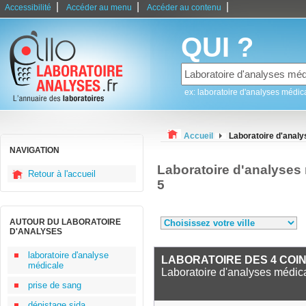
|
|
|
Accessibilité
Accéder au menu
Accéder au contenu
QUI ?
ex: laboratoire d'analyses médic
Accueil
Laboratoire d'analy
NAVIGATION
Laboratoire d'analyses
Retour à l'accueil
5
AUTOUR DU LABORATOIRE
D'ANALYSES
laboratoire d'analyse
LABORATOIRE DES 4 COIN
médicale
Laboratoire d'analyses médic
prise de sang
dépistage sida