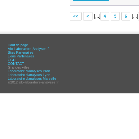
[...]
[...]
<<
<
4
5
6
Haut de page
Allo-Laboratoire-Analyses ?
Sites Partenaires
Liens Partenaires
CGU
CONTACT
Grandes villes :
Laboratoire d'analyses Paris
Laboratoire d'analyses Lyon
Laboratoire d'analyses Marseille
©2012 allo-laboratoire-analyses.fr