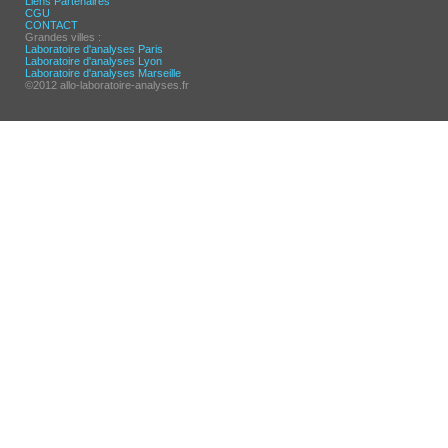
Liens Partenaires
CGU
CONTACT
Grandes villes :
Laboratoire d'analyses Paris
Laboratoire d'analyses Lyon
Laboratoire d'analyses Marseille
©2012 allo-laboratoire-analyses.fr