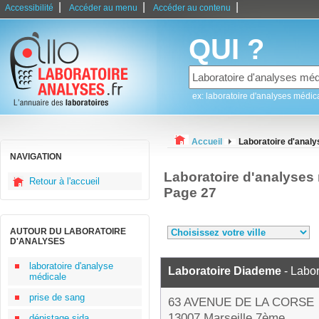
|
|
|
Accessibilité
Accéder au menu
Accéder au contenu
QUI ?
ex: laboratoire d'analyses médic
Accueil
Laboratoire d'anal
NAVIGATION
Laboratoire d'analyse
Retour à l'accueil
Page 27
AUTOUR DU LABORATOIRE
D'ANALYSES
laboratoire d'analyse
Laboratoire Diademe
- Labor
médicale
prise de sang
63 AVENUE DE LA CORSE
13007 Marseille 7ème
dépistage sida