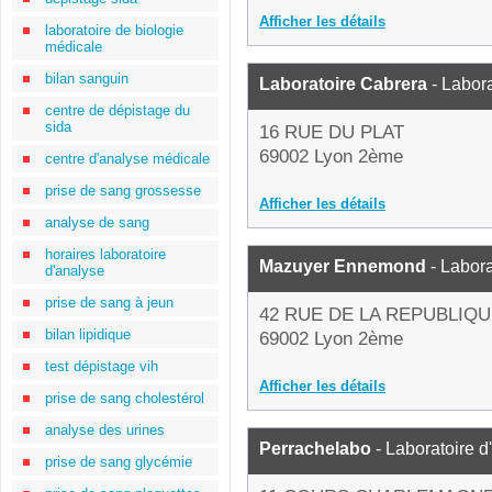
Afficher les détails
laboratoire de biologie
médicale
bilan sanguin
Laboratoire Cabrera
- Labor
centre de dépistage du
sida
16 RUE DU PLAT
69002 Lyon 2ème
centre d'analyse médicale
prise de sang grossesse
Afficher les détails
analyse de sang
horaires laboratoire
Mazuyer Ennemond
- Labora
d'analyse
prise de sang à jeun
42 RUE DE LA REPUBLIQ
bilan lipidique
69002 Lyon 2ème
test dépistage vih
Afficher les détails
prise de sang cholestérol
analyse des urines
Perrachelabo
- Laboratoire 
prise de sang glycémie