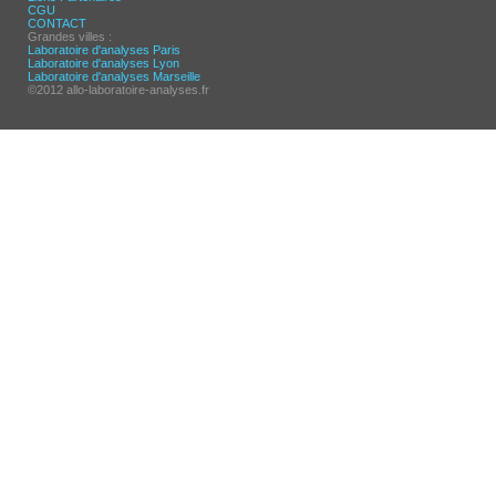
CGU
CONTACT
Grandes villes :
Laboratoire d'analyses Paris
Laboratoire d'analyses Lyon
Laboratoire d'analyses Marseille
©2012 allo-laboratoire-analyses.fr