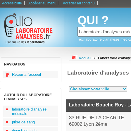
|
|
|
Accessibilité
Accéder au menu
Accéder au contenu
QUI ?
ex: laboratoire d'analyses médic
Accueil
Laboratoire d'anal
NAVIGATION
Laboratoire d'analyses
Retour à l'accueil
AUTOUR DU LABORATOIRE
D'ANALYSES
Laboratoire Bouche Roy
- L
laboratoire d'analyse
médicale
33 RUE DE LA CHARITE
prise de sang
69002 Lyon 2ème
dépistage sida